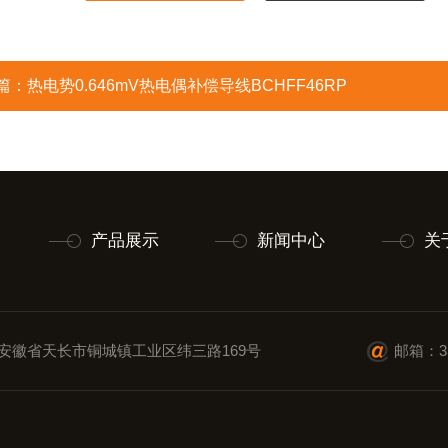
篇：
热电势0.646mV热电偶补偿导线BCHFF46RP
产品展示
新闻中心
关
安徽省天长市铜城镇工业区纬三路169号
邮箱：35