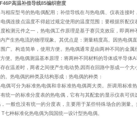
FF46P高温补偿导线85编织密度
须与相应型号的热电偶配用；补偿导线在与热电偶、仪表连接时
热电偶连接点温度不得超过规定使用的温度范围；要根据所配仪
温度检测元件之一，热电偶工作原理是基于赛贝克效应，即两种
路内产生热电流的物理现象。其优点是：测量精度高。因热电偶
范围广。构造简单，使用方便。热电偶通常是由两种不同的金属
常方便。热电偶测温基本原理：将两种不同材料的导体或半导体A
间存在温差时，两者之间便产生电动势,因而在回路中形成一个大
作的。热电偶的种类及结构形成：热电偶的种类：
热电偶可分为标准热电偶和非标准热电偶两大类。所调用标准
并有统一的标准分度表的热电偶，它有与其配套的显示仪表可供
偶，一般也没有统一的分度表，主要用于某些特殊场合的测量。热
、T七种标准化热电偶为我国统一设计型热电偶。