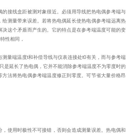
偶的接线盒距被测对象很近。必须用导线把热电偶参考端与
，给测量带来误差。若将热电偶延长使热电偶参考端远离热
解决这个矛盾而产生的。它的特点是在参考端温度可能的变
电特性相同，
测量端温度t和补偿导线与仪表连接处t0有关，而与参考端
用只是延长了热电偶，它并不能消除参考端温度不为零度时的
等方法将热电偶参考端温度修正到零度。可节省大量价格昂
分，使用时极性不可接错，否则会造成测量误差。热电偶和