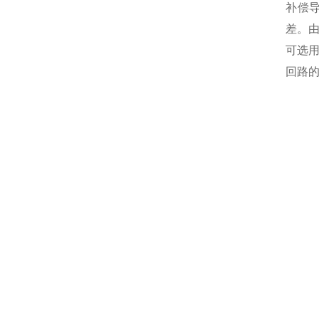
补偿
差。
可选
回路