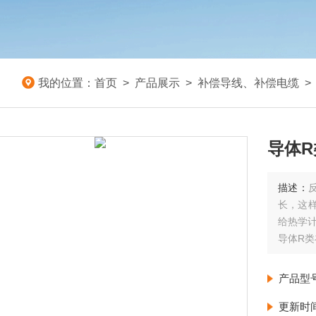
我的位置：
首页
>
产品展示
>
补偿导线、补偿电缆
导体R类
描述：
长，这
给热学
导体R类补
产品型
更新时