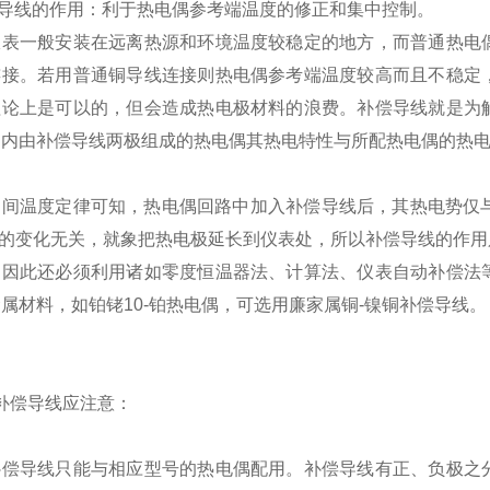
导线的作用：利于热电偶参考端温度的修正和集中控制。
仪表一般安装在远离热源和环境温度较稳定的地方，而普通热电
连接。若用普通铜导线连接则热电偶参考端温度较高而且不稳定
理论上是可以的，但会造成热电极材料的浪费。补偿导线就是为
围内由补偿导线两极组成的热电偶其热电特性与所配热电偶的热
中间温度定律可知，热电偶回路中加入补偿导线后，其热电势仅与
tn的变化无关，就象把热电极延长到仪表处，所以补偿导线的作
。因此还必须利用诸如零度恒温器法、计算法、仪表自动补偿法
属材料，如铂铑10-铂热电偶，可选用廉家属铜-镍铜补偿导线。
补偿导线应注意：
补偿导线只能与相应型号的热电偶配用。补偿导线有正、负极之