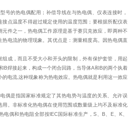
应型号的热电偶配用；补偿导线在与热电偶、仪表连接时，
连接点温度不得超过规定使用的温度范围；要根据所配仪表
测元件之一，热电偶工作原理是基于赛贝克效应，即两种不
生热电流的物理现象。其优点是：测量精度高。因热电偶直
丝组成，而且不受大小和开头的限制，外有保护套管，用起
和B焊接起来，构成一个闭合回路，当导体A和B的两个执着
小的电流,这种现象称为热电效应。热电偶就是利用这一效应
热电偶是指国家标准规定了其热电势与温度的关系、允许误
选用。非标准化热电偶在使用范围或数量级上均不及标准化
电偶和热电阻全部按IEC国际标准生产，S、B、E、K、