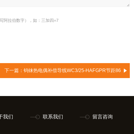
写阿拉伯数字），如：三加四=7
下一篇：
钨铼热电偶补偿导线WC3/25-HAFGPR节距86
于我们
联系我们
留言咨询