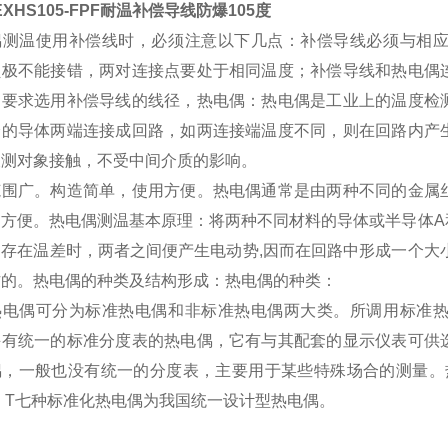
-EXHS105-FPF耐温补偿导线防爆105度
偶测温使用补偿线时，必须注意以下几点：补偿导线必须与相
负极不能接错，两对连接点要处于相同温度；补偿导线和热电偶
同要求选用补偿导线的线径，热电偶：热电偶是工业上的温度检
分的导体两端连接成回路，如两连接端温度不同，则在回路内产
被测对象接触，不受中间介质的影响。
范围广。构造简单，使用方便。热电偶通常是由两种不同的金属
常方便。热电偶测温基本原理：将两种不同材料的导体或半导体A
间存在温差时，两者之间便产生电动势,因而在回路中形成一个大
作的。热电偶的种类及结构形成：热电偶的种类：
热电偶可分为标准热电偶和非标准热电偶两大类。所调用标准
并有统一的标准分度表的热电偶，它有与其配套的显示仪表可供
偶，一般也没有统一的分度表，主要用于某些特殊场合的测量。热
、T七种标准化热电偶为我国统一设计型热电偶。