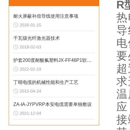
R
热
耐火屏蔽补偿导线使用注意事项
2026-01-15
导
千瓦级光纤激光器技术
电
2018-02-03
要
护套200度耐酸氟塑料JX-FF46P1软心补偿导线
超
2022-02-19
求
丁晴电缆的机械性能和生产工艺
温
2015-04-24
应
ZA-IA-JYPVRP本安电缆需要单独敷设
2021-12-04
接