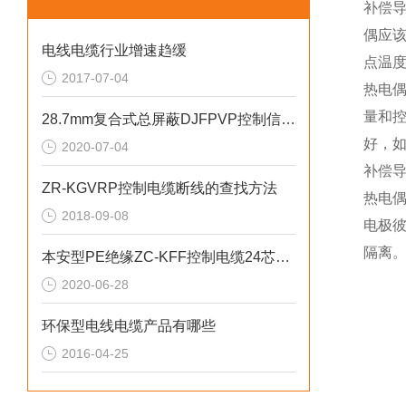
补偿
偶应该
电线电缆行业增速趋缓
点温
2017-07-04
热电
量和
28.7mm复合式总屏蔽DJFPVP控制信号电缆
好，
2020-07-04
补偿
ZR-KGVRP控制电缆断线的查找方法
热电
2018-09-08
电极
隔离
本安型PE绝缘ZC-KFF控制电缆24芯绞合
2020-06-28
环保型电线电缆产品有哪些
2016-04-25