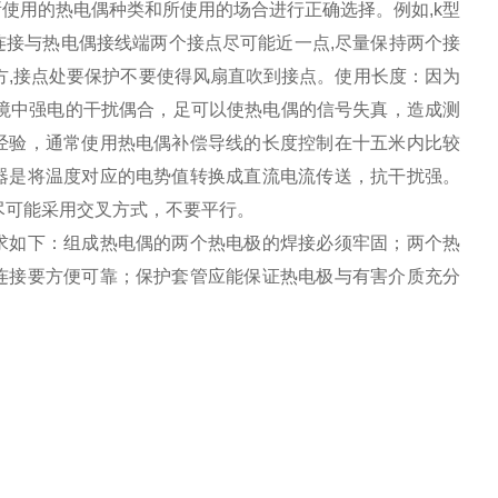
使用的热电偶种类和所使用的场合进行正确选择。例如,k型
连接与热电偶接线端两个接点尽可能近一点,尽量保持两个接
方,接点处要保护不要使得风扇直吹到接点。使用长度：因为
境中强电的干扰偶合，足可以使热电偶的信号失真，造成测
经验，通常使用热电偶补偿导线的长度控制在十五米内比较
器是将温度对应的电势值转换成直流电流传送，抗干扰强。
尽可能采用交叉方式，不要平行。
求如下：组成热电偶的两个热电极的焊接必须牢固；两个热
连接要方便可靠；保护套管应能保证热电极与有害介质充分