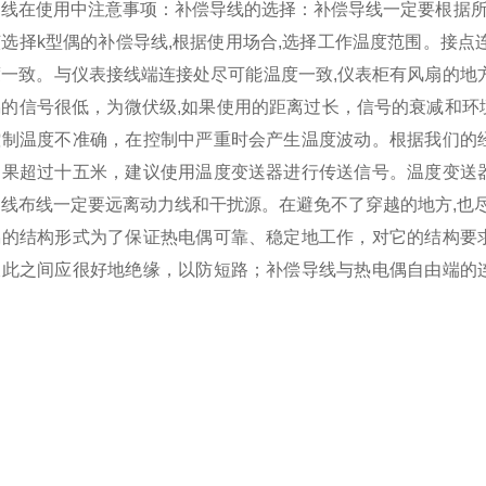
导线在使用中注意事项：补偿导线的选择：补偿导线一定要根据所
选择k型偶的补偿导线,根据使用场合,选择工作温度范围。接点
度一致。与仪表接线端连接处尽可能温度一致,仪表柜有风扇的地
偶的信号很低，为微伏级,如果使用的距离过长，信号的衰减和环
控制温度不准确，在控制中严重时会产生温度波动。根据我们的
如果超过十五米，建议使用温度变送器进行传送信号。温度变送
导线布线一定要远离动力线和干扰源。在避免不了穿越的地方,也
偶的结构形式为了保证热电偶可靠、稳定地工作，对它的结构要
彼此之间应很好地绝缘，以防短路；补偿导线与热电偶自由端的
。