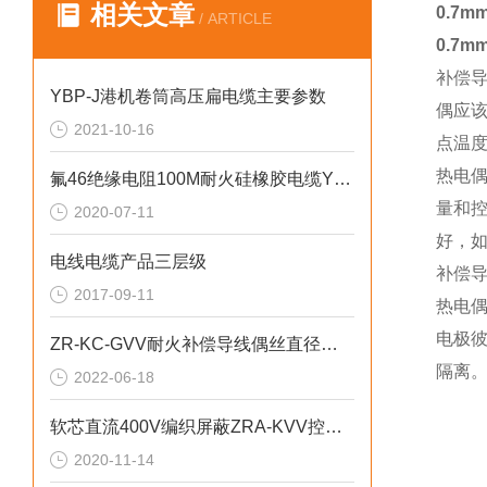
相关文章
0.7
/ ARTICLE
0.7
补偿
YBP-J港机卷筒高压扁电缆主要参数
偶应该
2021-10-16
点温
热电
氟46绝缘电阻100M耐火硅橡胶电缆YGFP22
量和
2020-07-11
好，
电线电缆产品三层级
补偿
2017-09-11
热电
电极
ZR-KC-GVV耐火补偿导线偶丝直径偏差0.15mm
隔离
2022-06-18
软芯直流400V编织屏蔽ZRA-KVV控制电缆
2020-11-14