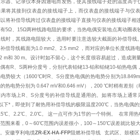
显示器、记录仪本身因通电而发热，使其接线端子处的温度高于
如果将其接到仪表盘的接线端子上，而仪表盘的接线端子与仪
所以将补偿导线跨过仪表盘的接线端子直接与仪表的接线端子相连
有5Ω、15Ω两种线路电阻的要求，当热电偶安装地点离动圈表
线时，其线路电阻较大，选用时要注意选较大截面的补偿导线。比
补偿导线截面为1.0 mm2、2.5 mm2 ，而对应的单位长度线路电阻
12 m和 30 m。设计时如不留心，这个长度很容易超过，造成
偶有R、S两种分度号，分别代表铂铑13-铂和铂铑10-铂热电
电势较大（1600℃时R、S分度热电偶的热电势分别为18.849mV和
的热电势分别为 0.647 mV和0.646 mV），200 ℃时稍有差别（
国内市场上R、S分度号的补偿导线是通用的。如将市场上通常
℃以下*，即使到了耐热用补偿导线的极限温度200℃，当热电偶的热
2.5℃、2.2℃、2.0℃。 这一点可作为1节的一个特例。 在常
范围来看，0～60℃范围内误差很小，100～150℃误差就比
下。安徽亨利电缆
ZR-EX-HA-FFP
阻燃补偿导线 玄武区、鼓楼