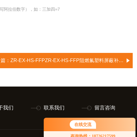
写阿拉伯数字），如：三加四=7
一篇：
ZR-EX-HS-FFPZR-EX-HS-FFP阻燃氟塑料屏蔽补偿导线
于我们
联系我们
留言咨询
在线交流
咨询热线：18726217599