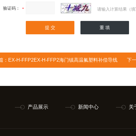
验证码：
请输入计算结果（填
篇：
EX-H-FFP2EX-H-FFP2海门镇高温氟塑料补偿导线
下
产品展示
新闻中心
关