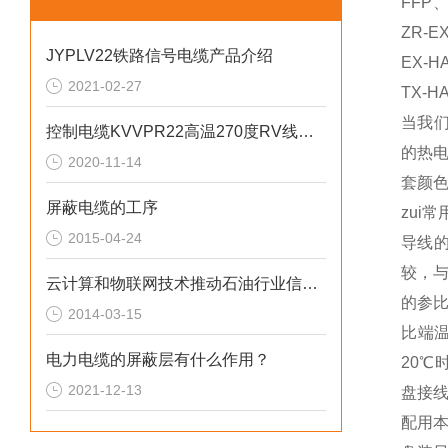
FFP、
ZR-E
JYPLV22铁路信号电缆产品介绍
EX-H
2021-02-27
TX-H
当我
控制电缆KVVPR22高温270度RV线绞合
的热
2020-11-14
套颜色
屏蔽电缆的工序
zu
2015-04-24
导线
较，
云计算和物联网技术推动石油行业信息化更上一层楼
的参
2014-03-15
比端温
电力电缆的屏蔽层有什么作用？
20℃
2021-12-13
盘接
配用