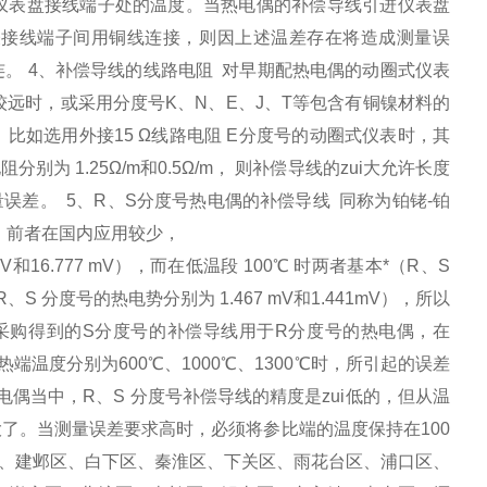
仪表盘接线端子处的温度。当热电偶的补偿导线引进仪表盘
表接线端子间用铜线连接，则因上述温差存在将造成测量误
。 4、补偿导线的线路电阻 对早期配热电偶的动圈式仪表
较远时，或采用分度号K、N、E、J、T等包含有铜镍材料的
如选用外接15 Ω线路电阻 E分度号的动圈式仪表时，其
分别为 1.25Ω/m和0.5Ω/m， 则补偿导线的zui大允许长度
测量误差。 5、R、S分度号热电偶的补偿导线 同称为铂铑-铂
偶，前者在国内应用较少，
16.777 mV），而在低温段 100℃ 时两者基本*（R、S
R、S 分度号的热电势分别为 1.467 mV和1.441mV），所以
采购得到的S分度号的补偿导线用于R分度号的热电偶，在
端温度分别为600℃、1000℃、1300℃时，所引起的误差
用热电偶当中，R、S 分度号补偿导线的精度是zui低的，但从温
较大了。当测量误差要求高时，必须将参比端的温度保持在100
区、建邺区、白下区、秦淮区、下关区、雨花台区、浦口区、