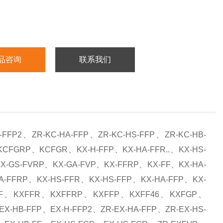
品咨询
联系我们
P2、ZR-KC-HA-FFP、ZR-KC-HS-FFP、ZR-KC-HB-
GRP、KCFGR、KX-H-FFP、KX-HA-FFR..、KX-HS-
X-GS-FVRP、KX-GA-FVP、KX-FFRP、KX-FF、KX-HA-
A-FFRP、KX-HS-FFR、KX-HS-FFP、KX-HA-FFP、KX-
、KXFF、KXFFR、KXFFRP、KXFFP、KXFF46、KXFGP、
X-HB-FFP、EX-H-FFP2、ZR-EX-HA-FFP、ZR-EX-HS-