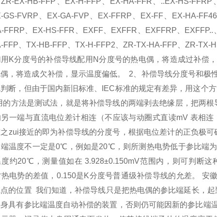
ZR-EX-HB-FFP、EX-H-FFP、EX-HA-FFR、..EX-HS-FFR
X-GS-FVRP、EX-GA-FVP、EX-FFRP、EX-FF、EX-HA-FF
A-FFRP、EX-HS-FFR、EXFF、EXFFR、EXFFRP、EXFFP.
A-FFP、TX-HB-FFP、TX-H-FFP2、ZR-TX-HA-FFP、ZR-TX-
们用K分度号的补偿导线配用N分度号的热电偶，将造成过补偿，
电偶，将造成欠补偿，显示温度偏低。 2、补偿导线分度号和极
判断，但由于国内新旧标准、IEC标准的规定有差异，用这个方
i常用的方法是测试法，就是将补偿导线的两端剥去绝缘层，把两
的另一端与直流电位差计相连（不应该与动圈式直读mV 表相连
与之zui接近的即为补偿导线的分度号，根据电位差计的正负极
比端温度不一定是0℃，例如是20℃，则所测热电势低于参比端
度约20℃，测量值如在 3.928±0.150mV范围内，则可判断
时热电势的差值，0.150是K分度号普通级补偿导线的允差。 安
线点的位置 我们知道，补偿导线只是把热电偶的参比端延长，起
本身具有参比端温度自动补偿的装置，否则仍可能因新的参比端温