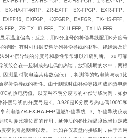
P、EX-HB-FF、EX-HS-FGP、EX-HS-FGR、ZR-EXFVP、
46、EX-HA-FF46RP、ZR-EXFF、EX-FPGP、EXR-FFP、
.、EXFF46、EXFGP、KXFGRP、EXFGR、TX-HS-FFP、
HS-FFP、ZR-TX-HB-FFP、TX-H-FFP、TX-HA-FFR
显示温度偏高；反之，用N分度号的补偿导线配用K分度号
性的判断 有时可根据资料所列补偿导线的材料、绝缘层及护
法对补偿导线的分度号和极性常常难以准确判断。 zui可靠
根导线绞合在一起制成热电偶的热端，放到沸腾的水中，两根
，因测量时取电流其读数偏低），将测得的热电势与表1比
可确定补偿导线的极性。由于测试时由补偿导线构成的热电偶
为0℃的热电势值。以某种不明分度号的补偿导线为例，如参
这种补偿导线的分度号是K。3.928是K分度号热电偶100℃和
徽亨利电缆
ZR-EX-HA-FFP
阻燃补偿导线 3、补偿导线仪表
到移动参比端位置的作用，延伸后的参比端温度应当恒定或
度变化引起测量误差。 比如在仪表盘内接线时，由于常用