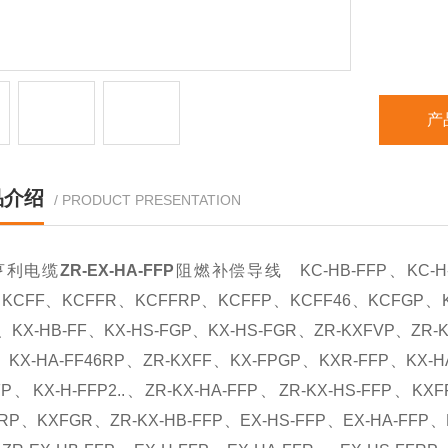
产
品介绍
/ PRODUCT PRESENTATION
亨利电缆
ZR-EX-HA-FFP
阻燃补偿导线 KC-HB-FFP、KC-H-FF
KCFF、KCFFR、KCFFRP、KCFFP、KCFF46、KCFGP、KCF
、KX-HB-FF、KX-HS-FGP、KX-HS-FGR、ZR-KXFVP、ZR-K
、KX-HA-FF46RP、ZR-KXFF、KX-FPGP、KXR-FFP、KX-H
FP、KX-H-FFP2..、ZR-KX-HA-FFP、ZR-KX-HS-FFP
RP、KXFGR、ZR-KX-HB-FFP、EX-HS-FFP、EX-HA-FFP、E