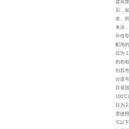
盘装
后，
差。
来说，
补偿导
配用的
仅为 
的热电
但其热
分度号
目前
100
仅为 
度使用
℃以