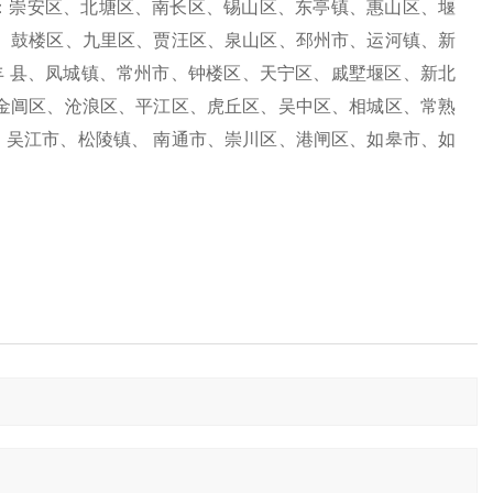
：崇安区、北塘区、南长区、锡山区、东亭镇、惠山区、堰
、鼓楼区、九里区、贾汪区、泉山区、邳州市、运河镇、新
丰 县、凤城镇、常州市、钟楼区、天宁区、戚墅堰区、新北
金阊区、沧浪区、平江区、虎丘区、吴中区、相城区、常熟
吴江市、松陵镇、 南通市、崇川区、港闸区、如皋市、如