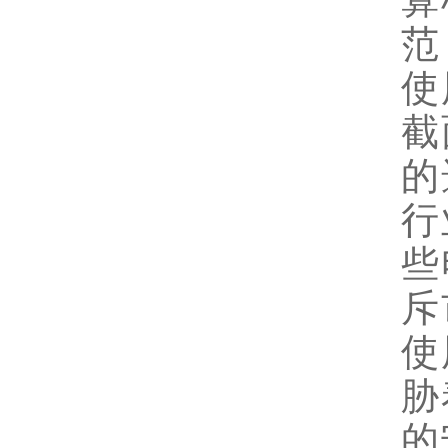
算
范
使
截
的
行
些
斥
使
胁
的