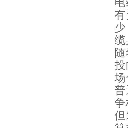
电
有
少
缆
随
投
场
普
争
但