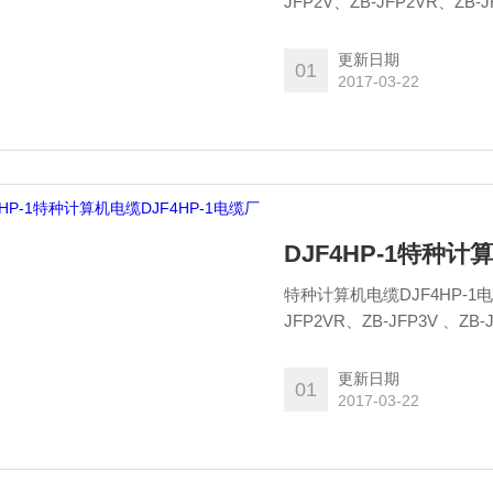
JFP2V、ZB-JFP2VR、ZB-JFP3V 、ZB-JFP3VR、ZB-JFPLV、ZB-JFVP、Z
JFVP2、ZB-JFVP3
更新日期
01
2017-03-22
DJF4HP-1特种计
特种计算机电缆DJF4HP-1电缆厂家 ZB-JFPV、ZB-JFPVR、ZB-JFRPV..
JFP2VR、ZB-JFP3V 、ZB-JFP3VR、ZB-JFPLV、ZB-JFVP、ZB-JFVRP、ZB-JFVP2、ZB-
JFVP3
更新日期
01
2017-03-22