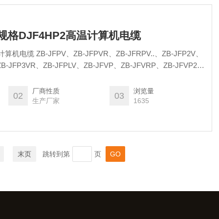
缆规格DJF4HP2高温计算机电缆
JFRPV..、ZB-JFP2V、
厂商性质
浏览量
02
03
生产厂家
1635
末页
跳转到第
页