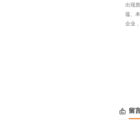
出现
蕴、
企业
留