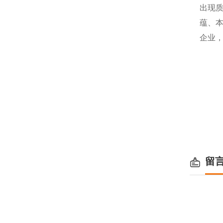
出现
蕴、
企业
留