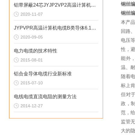
铜丝编
铝带屏蔽24芯JYJP2VP2高温计算机电缆
铜丝编
2020-11-07
本产
JYPVPR高温计算机电缆B类导体6.15绞合系数
回路
2020-09-05
电压
性，
电力电缆的技术特性
能外
2015-08-01
温、
铝合金导体电缆行业新标准
随着
2015-07-10
标上
但对
电线电缆直流电阻的测量方法
政，
2014-12-27
范，
监管
大的