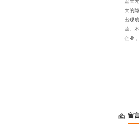
监管
大的
出现
蕴、
企业
留