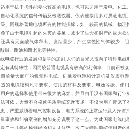
品适用于抗干扰性能要求较高的电缆，也可以适用于发电、化工
、自动化系统的信号传输及检测仪器、仪表连接用多对屏蔽电缆
等级、同规格普通电缆所有的性能指标，如：较高的机械、物理
避免了由于电缆引起的火灾的蔓延，减少了生命和财产的巨大损
，还具有无卤酸气体释出、发烟量少，产生腐蚀性气体较少，
耐酸碱、耐油和耐老化等特性。
电线电缆行业的发展和竞争的加剧,人们的目光又投向了特种电线
肯定有其特殊性，因而较普通电缆具有较高的利润率，目前正被
于目前量大面广的氟塑料电缆、硅橡胶电缆和计算机及仪表电
制造的电缆结构尺寸要求、使用的材料及要求、电压等级、使
给用户的选择和使用带来很大的麻烦，并且由于没有国家和行业
无法可依，大量不合格或劣质电缆充斥市场，不仅为用户带来了
隐患，严重威胁着电气控制设备、电力系统的正常运行及人身财产
质量事故和纠纷案例的增加充分说明了这一点。为此国家电线电
本身二十几年的检测经验和人才优势，应广大特种电缆使用者的