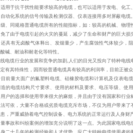
品适用于抗干扰性能要求较高的电缆，也可以适用于发电、化工
、自动化系统的信号传输及检测仪器、仪表连接用多对屏蔽电缆
等级、同规格普通电缆所有的性能指标，如：较高的机械、物理
避免了由于电缆引起的火灾的蔓延，减少了生命和财产的巨大损
，还具有无卤酸气体释出、发烟量少，产生腐蚀性气体较少，
耐酸碱、耐油和耐老化等特性。
电线电缆行业的发展和竞争的加剧,人们的目光又投向了特种电线
肯定有其特殊性，因而较普通电缆具有较高的利润率，目前正被
于目前量大面广的氟塑料电缆、硅橡胶电缆和计算机及仪表电
制造的电缆结构尺寸要求、使用的材料及要求、电压等级、使
给用户的选择和使用带来很大的麻烦，并且由于没有国家和行业
无法可依，大量不合格或劣质电缆充斥市场，不仅为用户带来了
隐患，严重威胁着电气控制设备、电力系统的正常运行及人身财产
质量事故和纠纷案例的增加充分说明了这一点。为此国家电线电
本身二十几年的检测经验和人才优势，应广大特种电缆使用者的