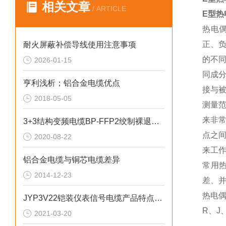
相关文章
/ ARTICLE
E型热
热电
正、
耐火屏蔽补偿导线使用注意事项
的不
2026-01-15
同成
亨利浅析；铝合金电缆优点
接与
2018-05-05
测量
来非
3+3结构变频电缆BP-FFP2绞制裸退火铜
点之
2020-08-22
来工
铝合金电缆与铜芯电缆差异
常用
2014-12-23
差、
热电偶
JYP3V22铠装仪表信号电缆产品特点及用途
R、J
2021-03-20