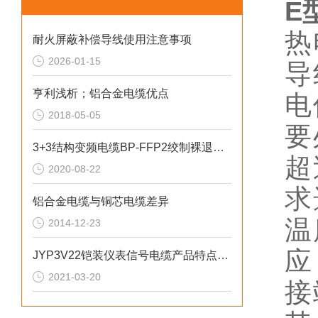
E
热
耐火屏蔽补偿导线使用注意事项
2026-01-15
导
亨利浅析；铝合金电缆优点
电
2018-05-05
要
3+3结构变频电缆BP-FFP2绞制裸退火铜
超
2020-08-22
求
铝合金电缆与铜芯电缆差异
温
2014-12-23
应
JYP3V22铠装仪表信号电缆产品特点及用途
2021-03-20
接