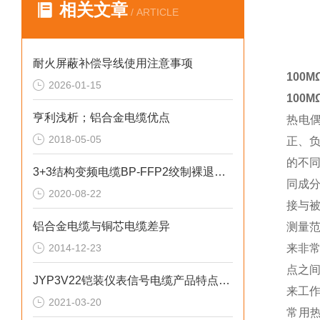
相关文章
/ ARTICLE
耐火屏蔽补偿导线使用注意事项
100
2026-01-15
100
亨利浅析；铝合金电缆优点
热电
2018-05-05
正、
的不
3+3结构变频电缆BP-FFP2绞制裸退火铜
同成
2020-08-22
接与
铝合金电缆与铜芯电缆差异
测量
2014-12-23
来非
点之
JYP3V22铠装仪表信号电缆产品特点及用途
来工
2021-03-20
常用