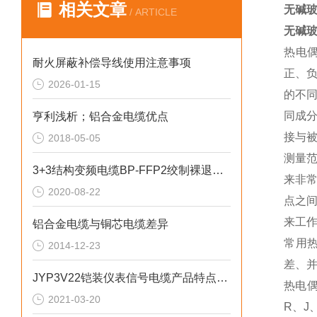
相关文章
无碱玻
/ ARTICLE
无碱玻
热电
耐火屏蔽补偿导线使用注意事项
正、
2026-01-15
的不
同成
亨利浅析；铝合金电缆优点
接与
2018-05-05
测量
3+3结构变频电缆BP-FFP2绞制裸退火铜
来非
2020-08-22
点之
来工
铝合金电缆与铜芯电缆差异
常用
2014-12-23
差、
JYP3V22铠装仪表信号电缆产品特点及用途
热电
2021-03-20
R、J