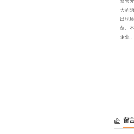
监管
大的
出现
蕴、
企业
留