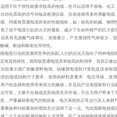
品适用于抗干扰性能要求较高的电缆，也可以适用于发电、化工
、自动化系统的信号传输及检测仪器、仪表连接用多对屏蔽电缆
等级、同规格普通电缆所有的性能指标，如：较高的机械、物理
避免了由于电缆引起的火灾的蔓延，减少了生命和财产的巨大损
，还具有无卤酸气体释出、发烟量少，产生腐蚀性气体较少，
耐酸碱、耐油和耐老化等特性。
电线电缆行业的发展和竞争的加剧,人们的目光又投向了特种电线
肯定有其特殊性，因而较普通电缆具有较高的利润率，目前正被
于目前量大面广的氟塑料电缆、硅橡胶电缆和计算机及仪表电
制造的电缆结构尺寸要求、使用的材料及要求、电压等级、使
给用户的选择和使用带来很大的麻烦，并且由于没有国家和行业
无法可依，大量不合格或劣质电缆充斥市场，不仅为用户带来了
隐患，严重威胁着电气控制设备、电力系统的正常运行及人身财产
质量事故和纠纷案例的增加充分说明了这一点。为此国家电线电
本身二十几年的检测经验和人才优势，应广大特种电缆使用者的