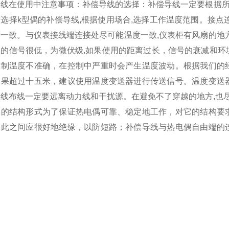
导线在使用中注意事项：补偿导线的选择：补偿导线一定要根据所
选择k型偶的补偿导线,根据使用场合,选择工作温度范围。接点
度一致。与仪表接线端连接处尽可能温度一致,仪表柜有风扇的地
偶的信号很低，为微伏级,如果使用的距离过长，信号的衰减和环
控制温度不准确，在控制中严重时会产生温度波动。根据我们的
如果超过十五米，建议使用温度变送器进行传送信号。温度变送
导线布线一定要远离动力线和干扰源。在避免不了穿越的地方,也
偶的结构形式为了保证热电偶可靠、稳定地工作，对它的结构要
彼此之间应很好地绝缘，以防短路；补偿导线与热电偶自由端的
。