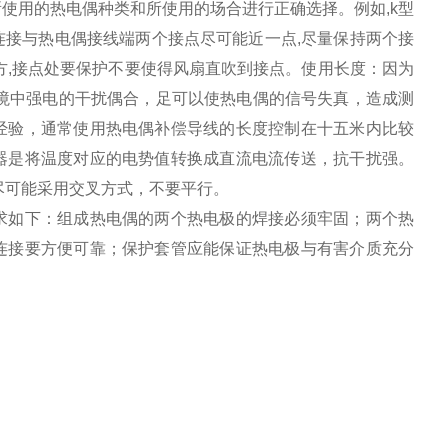
使用的热电偶种类和所使用的场合进行正确选择。例如,k型
连接与热电偶接线端两个接点尽可能近一点,尽量保持两个接
方,接点处要保护不要使得风扇直吹到接点。使用长度：因为
境中强电的干扰偶合，足可以使热电偶的信号失真，造成测
经验，通常使用热电偶补偿导线的长度控制在十五米内比较
器是将温度对应的电势值转换成直流电流传送，抗干扰强。
尽可能采用交叉方式，不要平行。
求如下：组成热电偶的两个热电极的焊接必须牢固；两个热
连接要方便可靠；保护套管应能保证热电极与有害介质充分