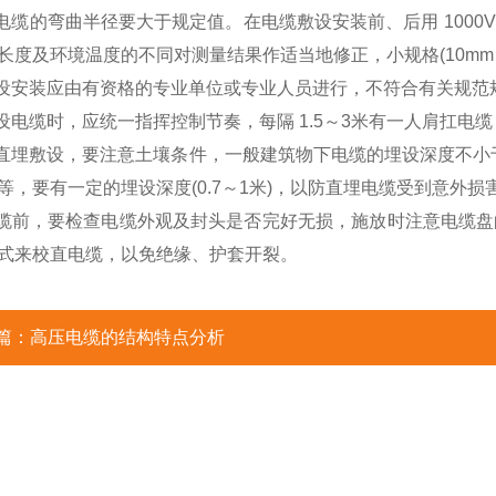
时电缆的弯曲半径要大于规定值。在电缆敷设安装前、后用 100
长度及环境温度的不同对测量结果作适当地修正，小规格(10mm
敷设安装应由有资格的专业单位或专业人员进行，不符合有关规
敷设电缆时，应统一指挥控制节奏，每隔 1.5～3米有一人肩扛电
如直埋敷设，要注意土壤条件，一般建筑物下电缆的埋设深度不小
等，要有一定的埋设深度(0.7～1米)，以防直埋电缆受到意外
电缆前，要检查电缆外观及封头是否完好无损，施放时注意电缆
式来校直电缆，以免绝缘、护套开裂。
篇：
高压电缆的结构特点分析