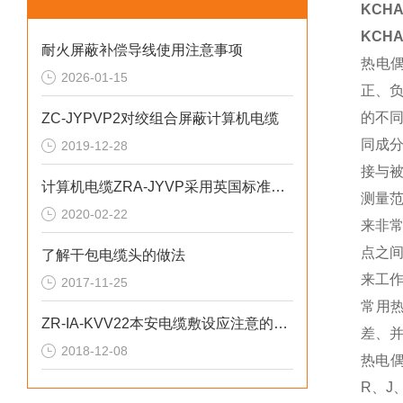
KCH
KCH
耐火屏蔽补偿导线使用注意事项
热电
2026-01-15
正、
的不
ZC-JYPVP2对绞组合屏蔽计算机电缆
同成
2019-12-28
接与
计算机电缆ZRA-JYVP采用英国标准BS5308
测量
2020-02-22
来非
点之
了解干包电缆头的做法
来工
2017-11-25
常用
ZR-IA-KVV22本安电缆敷设应注意的问题
差、
2018-12-08
热电
R、J