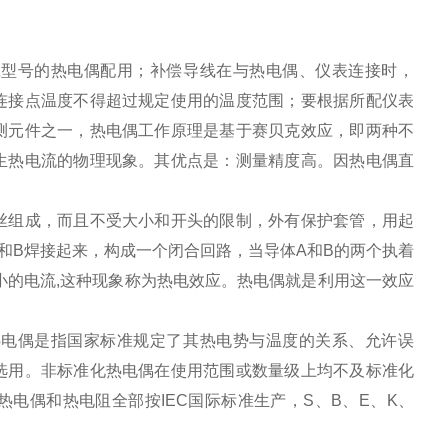
应型号的热电偶配用；补偿导线在与热电偶、仪表连接时，
连接点温度不得超过规定使用的温度范围；要根据所配仪表
测元件之一，热电偶工作原理是基于赛贝克效应，即两种不
生热电流的物理现象。其优点是：测量精度高。因热电偶直
丝组成，而且不受大小和开头的限制，外有保护套管，用起
和B焊接起来，构成一个闭合回路，当导体A和B的两个执着
小的电流,这种现象称为热电效应。热电偶就是利用这一效应
热电偶是指国家标准规定了其热电势与温度的关系、允许误
选用。非标准化热电偶在使用范围或数量级上均不及标准化
电偶和热电阻全部按IEC国际标准生产，S、B、E、K、