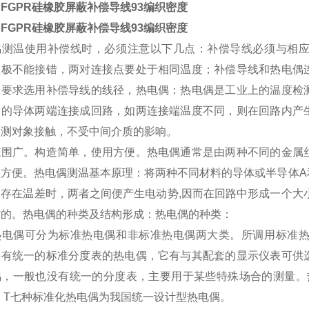
AFGPR硅橡胶屏蔽补偿导线93编织密度
AFGPR硅橡胶屏蔽补偿导线93编织密度
偶测温使用补偿线时，必须注意以下几点：补偿导线必须与相
负极不能接错，两对连接点要处于相同温度；补偿导线和热电偶
同要求选用补偿导线的线径，热电偶：热电偶是工业上的温度检
分的导体两端连接成回路，如两连接端温度不同，则在回路内产
被测对象接触，不受中间介质的影响。
范围广。构造简单，使用方便。热电偶通常是由两种不同的金属
常方便。热电偶测温基本原理：将两种不同材料的导体或半导体A
间存在温差时，两者之间便产生电动势,因而在回路中形成一个大
作的。热电偶的种类及结构形成：热电偶的种类：
热电偶可分为标准热电偶和非标准热电偶两大类。所调用标准
并有统一的标准分度表的热电偶，它有与其配套的显示仪表可供
偶，一般也没有统一的分度表，主要用于某些特殊场合的测量。热
、T七种标准化热电偶为我国统一设计型热电偶。