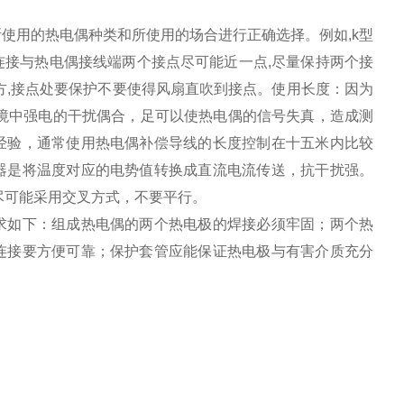
使用的热电偶种类和所使用的场合进行正确选择。例如,k型
连接与热电偶接线端两个接点尽可能近一点,尽量保持两个接
方,接点处要保护不要使得风扇直吹到接点。使用长度：因为
境中强电的干扰偶合，足可以使热电偶的信号失真，造成测
经验，通常使用热电偶补偿导线的长度控制在十五米内比较
器是将温度对应的电势值转换成直流电流传送，抗干扰强。
尽可能采用交叉方式，不要平行。
求如下：组成热电偶的两个热电极的焊接必须牢固；两个热
连接要方便可靠；保护套管应能保证热电极与有害介质充分