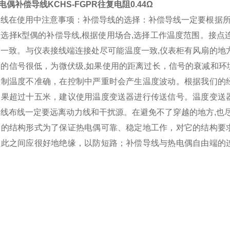
电偶补偿导线KCHS-FGPR往复电阻0.44Ω
导线在使用中注意事项：补偿导线的选择：补偿导线一定要根据所
选择k型偶的补偿导线,根据使用场合,选择工作温度范围。接点
度一致。与仪表接线端连接处尽可能温度一致,仪表柜有风扇的地
偶的信号很低，为微伏级,如果使用的距离过长，信号的衰减和环
控制温度不准确，在控制中严重时会产生温度波动。根据我们的
如果超过十五米，建议使用温度变送器进行传送信号。温度变送
导线布线一定要远离动力线和干扰源。在避免不了穿越的地方,也
偶的结构形式为了保证热电偶可靠、稳定地工作，对它的结构要
彼此之间应很好地绝缘，以防短路；补偿导线与热电偶自由端的
。