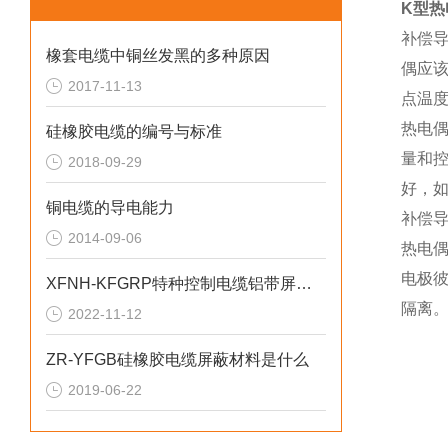
K型热
补偿
橡套电缆中铜丝发黑的多种原因
偶应该
2017-11-13
点温
热电
硅橡胶电缆的编号与标准
量和
2018-09-29
好，
铜电缆的导电能力
补偿
2014-09-06
热电
电极
XFNH-KFGRP特种控制电缆铝带屏蔽10mm2
隔离
2022-11-12
ZR-YFGB硅橡胶电缆屏蔽材料是什么
2019-06-22