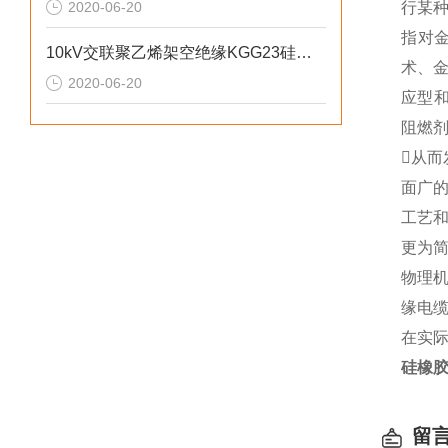
2020-06-20
行某
指对
10kV交联聚乙烯架空绝缘KGG23硅橡胶电缆
术、
2020-06-20
应型
阻燃
从
面广
工艺
更为
物理
缘电
在实
硅橡胶
留