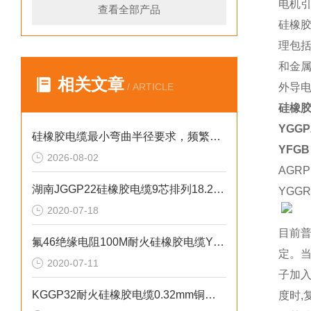
电机
查看全部产品
硅橡
理包
和金
相关文章
/ ARTICLE
外导
硅橡胶
YGGP
硅橡胶电缆最小弯曲半径要求，频繁弯折场景允许弯曲半径取值。
YFG
2026-08-02
AGRP
湖南JGGP22硅橡胶电缆9芯排列18.2直流
YGGR
2020-07-18
目前
氟46绝缘电阻100M耐火硅橡胶电缆YGFP22
定。当
2020-07-11
子加入
KGGP32耐火硅橡胶电缆0.32mm铜丝编织结构
度时,