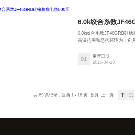
6.0k绞合系数JF4
6.0k绞合系数JF46GRB
高温范围和恶劣环境内，它
性，并具有很好的耐寒性，
冶金，港口，矿山，物理，
更新日期
01
2026-04-19
共 89 条记录，当前 1 / 18 页 首页 上一页
下一页