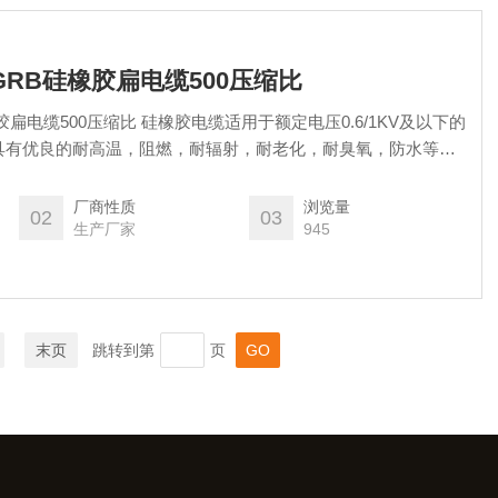
6GRB硅橡胶扁电缆500压缩比
硅橡胶扁电缆500压缩比 硅橡胶电缆适用于额定电压0.6/1KV及以下的
具有优良的耐高温，阻燃，耐辐射，耐老化，耐臭氧，防水等特
耐候性。被广泛的用于起重，运输，机械，电气，钢铁，医药，
仓储，，电厂，焦化厂，石油，化工等高温工业中。
厂商性质
浏览量
02
03
生产厂家
945
末页
跳转到第
页