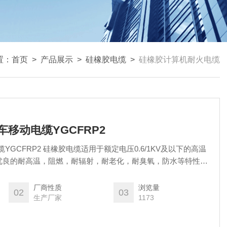
置：
首页
>
产品展示
>
硅橡胶电缆
>
硅橡胶计算机耐火电缆
车移动电缆YGCFRP2
YGCFRP2 硅橡胶电缆适用于额定电压0.6/1KV及以下的高温
优良的耐高温，阻燃，耐辐射，耐老化，耐臭氧，防水等特性，
性。被广泛的用于起重，运输，机械，电气，钢铁，医药，冶
储，，电厂，焦化厂，石油，化工等高温工业中。
厂商性质
浏览量
02
03
生产厂家
1173