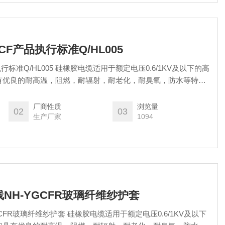
F产品执行标准Q/HL005
标准Q/HL005 硅橡胶电缆适用于额定电压0.6/1KV及以下的高
有优良的耐高温，阻燃，耐辐射，耐老化，耐臭氧，防水等特
耐候性。被广泛的用于起重，运输，机械，电气，钢铁，医药，
仓储，，电厂，焦化厂，石油，化工等高温工业中。
厂商性质
浏览量
02
03
生产厂家
1094
NH-YGCFR玻璃纤维纱护套
CFR玻璃纤维纱护套 硅橡胶电缆适用于额定电压0.6/1KV及以下