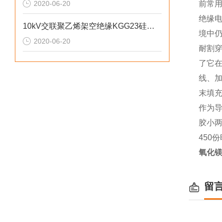
2020-06-20
前常
绝缘
10kV交联聚乙烯架空绝缘KGG23硅橡胶电缆
境中
2020-06-20
耐割
了它
线、
末填充
作为导
胶小两
450
氧化镁
留