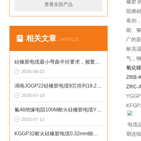
橡胶
查看全部产品
阻燃
着的
能、
相关文章
/ ARTICLE
广的新
耐高
气，
硅橡胶电缆最小弯曲半径要求，频繁弯折场景允许弯曲半径取值。
氧化镁
2026-08-02
ZRB-
湖南JGGP22硅橡胶电缆9芯排列18.2直流
ZRC-
2020-07-18
YGGP
KFGP
氟46绝缘电阻100M耐火硅橡胶电缆YGFP22
2020-07-11
电缆
KGGP32耐火硅橡胶电缆0.32mm铜丝编织结构
期连