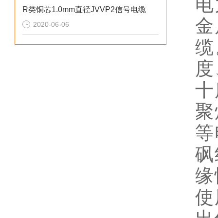
电
R类铜芯1.0mm直径JVVP2信号电缆
金
2020-06-06
缆
度
十
聚
等
砜
缘
使