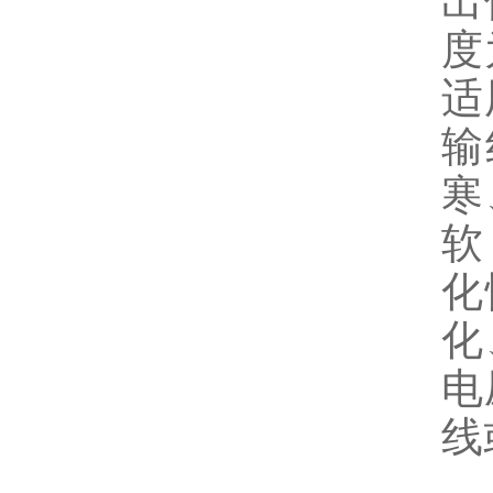
出
度
适
输
寒
软
化
化
电
线