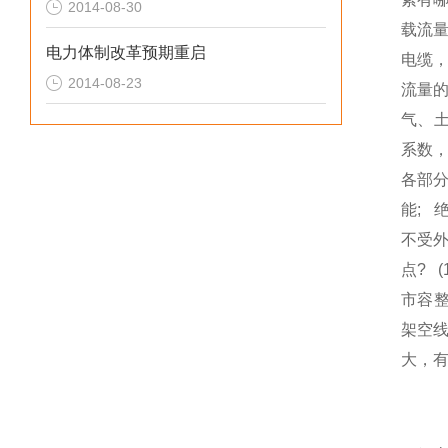
2014-08-30
载流
电力体制改革预期重启
电缆
2014-08-23
流量的
气、土
系数，
各部
能;
不受
点? 
市容整
架空线
大，