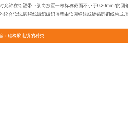
时允许在铝塑带下纵向放置一根标称截面不小于0.20mm2的
的绞合软线.圆铜线编织编织屏蔽由软圆铜线或镀锡圆铜线构成,其
篇：
硅橡胶电缆的种类