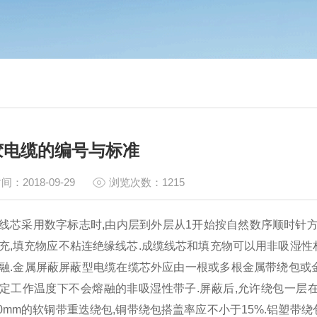
胶电缆的编号与标准
间：2018-09-29
浏览次数：1215
线芯采用数字标志时,由内层到外层从1开始按自然数序顺时针方
充,填充物应不粘连绝缘线芯.成缆线芯和填充物可以用非吸湿性
融.金属屏蔽屏蔽型电缆在缆芯外应由一根或多根金属带绕包或
定工作温度下不会熔融的非吸湿性带子.屏蔽后,允许绕包一层
0.10mm的软铜带重迭绕包,铜带绕包搭盖率应不小于15%.铝塑带绕