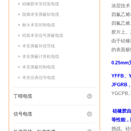
硅橡胶本安铠装电缆
涂层技术
阻燃本安屏蔽软电缆
四氟乙烯
四氟乙烯
耐火本安控制电缆
胶片上。
铠装本安信号屏蔽电缆
由于硅橡
本安屏蔽补偿导线
的表面极
本安屏蔽计算机电缆
0.25m
本安屏蔽控制电缆
YFFB、
本安仪表信号电缆
JFGRB
YGCPB
丁晴电缆
硅橡胶由
信号电缆
等性能，
挑战。硅