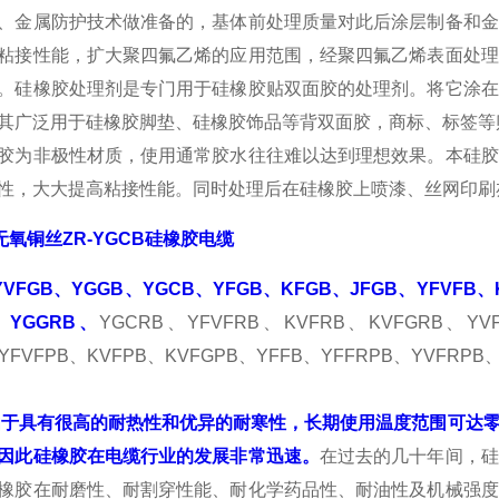
、金属防护技术做准备的，基体前处理质量对此后涂层制备和金
粘接性能，扩大聚四氟乙烯的应用范围，经聚四氟乙烯表面处理
。硅橡胶处理剂是专门用于硅橡胶贴双面胶的处理剂。将它涂在
其广泛用于硅橡胶脚垫、硅橡胶饰品等背双面胶，商标、标签等
胶为非极性材质，使用通常胶水往往难以达到理想效果。本硅胶
性，大大提高粘接性能。同时处理后在硅橡胶上喷漆、丝网印刷
m无氧铜丝ZR-YGCB硅橡胶电缆
YVFGB、YGGB、YGCB、YFGB、KFGB、JFGB、YFVFB、
、YGGRB、
YGCRB、YFVFRB、KVFRB、KVFGRB、YV
..YFVFPB、KVFPB、KVFGPB、YFFB、YFFRPB、YVFRPB
于具有很高的耐热性和优异的耐寒性，长期使用温度范围可达零
因此硅橡胶在电缆行业的发展非常迅速。
在过去的几十年间，硅
橡胶在耐磨性、耐割穿性能、耐化学药品性、耐油性及机械强度