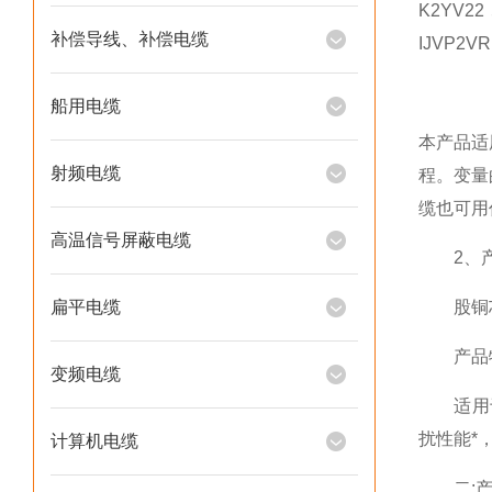
K2YV22
补偿导线、补偿电缆
IJVP2V
船用电缆
本产品适
射频电缆
程。变量
缆也可用
高温信号屏蔽电缆
2、产
扁平电缆
股铜芯阻
产品特
变频电缆
适用于交
扰性能*
计算机电缆
二:产