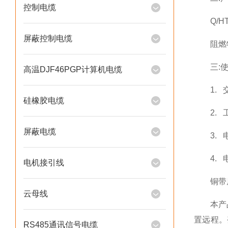
控制电缆
Q/HTT
屏蔽控制电缆
阻燃特性
三:使
高温DJF46PGP计算机电缆
1. 交流
硅橡胶电缆
2. 工
屏蔽电缆
3. 电
4. 电
电机接引线
铜带屏
云母线
本产品适
置远程。
RS485通讯信号电缆