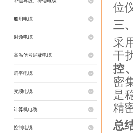
补偿导线、补偿电缆
位
船用电缆
三
射频电缆
采
干
高温信号屏蔽电缆
控
扁平电缆
密
是
变频电缆
精
计算机电缆
总
控制电缆