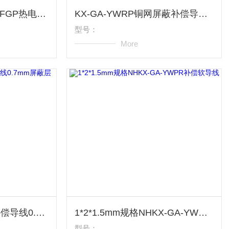
氟塑料绝缘WC325-H-FGP热电偶补偿控温线
KX-GA-YWRP铜网屏蔽补偿导线分度号B
型号：
More
JX-GA-YWRP2多股补偿导线0.7mm屏蔽层
1*2*1.5mm规格NHKX-GA-YWPR补偿软导线
型号：