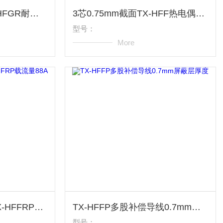
10*10体积电阻率EX-HFGR耐高温补偿导线
3芯0.75mm截面TX-HFF热电偶补偿控温线
型号：
More
S型热电偶补偿导线TX-HFFRP载流量88A
TX-HFFP多股补偿导线0.7mm屏蔽层厚度
型号：