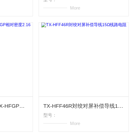
More
钨铼热电偶补偿导线TX-HFGP相对密度2.16
TX-HFF46R対绞对屏补偿导线15Ω线路电阻
型号：
More