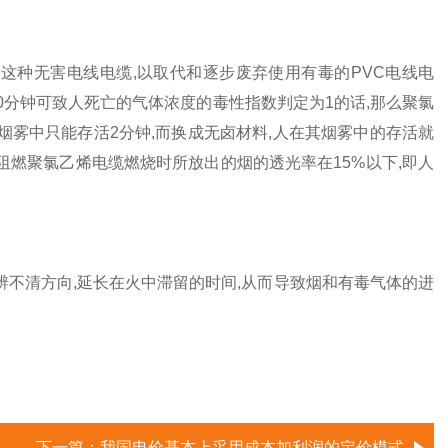
种无害电线电缆,以取代和逐步废弃使用有毒的PVC电线电
0分钟可致人死亡的气体浓度的毒性指数判定为1的话,那么聚氯
烯的烟雾中只能存活2分钟,而换成无卤材料,人在其烟雾中的存活就
阻燃聚氯乙烯电缆燃烧时所放出的烟的透光率在15%以下,即人
不清方向,延长在火中滞留的时间,从而导致烟和有毒气体的进
下一篇：
我国电价基本上采用成本加利润的定价模式