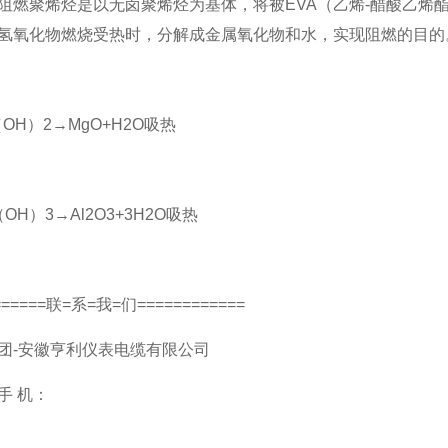
阻燃聚烯烃是以无卤聚烯烃为基体，将被EVA（乙烯-醋酸乙烯
氢氧化物燃烧受热时，分解成金属氧化物和水，实现阻燃的目的
H）2→MgO+H2O吸热
H）3→Al2O3+3H2O吸热
===联=系=我=们============
-安徽亨利仪表电缆有限公司
 机：