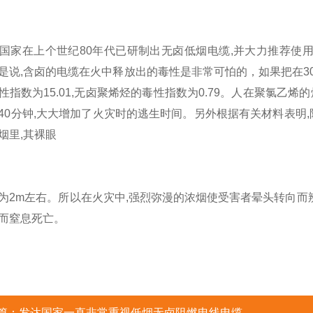
在上个世纪80年代已研制出无卤低烟电缆,并大力推荐使用这
是说,含卤的电缆在火中释放出的毒性是非常可怕的，如果把在3
性指数为15.01,无卤聚烯烃的毒性指数为0.79。人在聚氯乙
40分钟,大大增加了火灾时的逃生时间。另外根据有关材料表明,
烟里,其裸眼
m左右。所以在火灾中,强烈弥漫的浓烟使受害者晕头转向而辨
而窒息死亡。
篇：
发达国家一直非常重视低烟无卤阻燃电线电缆