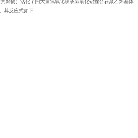
酯共聚物）活化了的大量氢氧化镁或氢氧化铝捏合在聚乙烯基体
。其反应式如下：