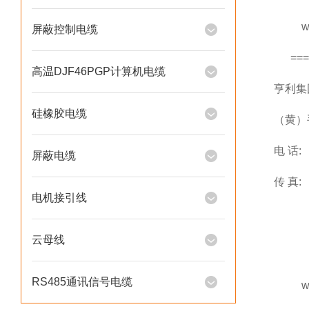
www.h
屏蔽控制电缆
=====
高温DJF46PGP计算机电缆
亨利集团
硅橡胶电缆
（黄）手
电 话:
屏蔽电缆
传 真:
电机接引线
云母线
RS485通讯信号电缆
www.he