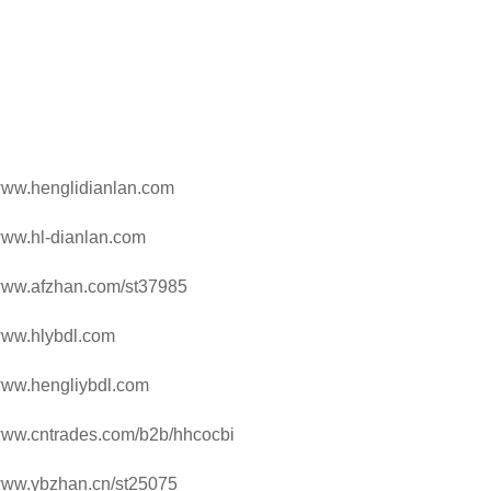
nglidianlan.com
-dianlan.com
zhan.com/st37985
lybdl.com
engliybdl.com
trades.com/b2b/hhcocbi
zhan.cn/st25075