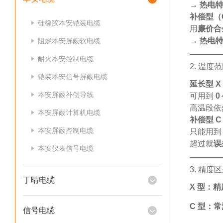
→
热电
补偿型（
硅橡胶本安铠装电缆
用
廉价合
→
热电
阻燃本安屏蔽软电缆
耐火本安控制电缆
2. 温
铠装本安信号屏蔽电缆
延长型 X
本安屏蔽补偿导线
可用到
0
高温段依
本安屏蔽计算机电缆
补偿型 C
本安屏蔽控制电缆
只能用
超过就
误
本安仪表信号电缆
3. 精度
丁晴电缆
X 型：
C 型：
信号电缆